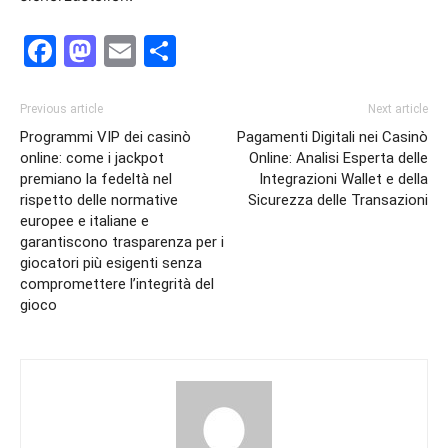
Facebook
Mastodon
Email
Share
Previous article
Next article
Programmi VIP dei casinò
Pagamenti Digitali nei Casinò
online: come i jackpot
Online: Analisi Esperta delle
premiano la fedeltà nel
Integrazioni Wallet e della
rispetto delle normative
Sicurezza delle Transazioni
europee e italiane e
garantiscono trasparenza per i
giocatori più esigenti senza
compromettere l’integrità del
gioco