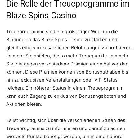
Die Rolle der Treueprogramme im
Blaze Spins Casino
Treueprogramme sind ein großartiger Weg, um die
Bindung an das Blaze Spins Casino zu stärken und
gleichzeitig von zusätzlichen Belohnungen zu profitieren.
Je mehr Sie spielen, desto mehr Treuepunkte sammeln
Sie, die gegen verschiedene Prämien eingelöst werden
können. Diese Prämien können von Bonusguthaben bis
hin zu exklusiven Veranstaltungen oder VIP-Status
reichen. Ein höherer Status in einem Treueprogramm
kann auch Zugang zu exklusiven Bonusangeboten und
Aktionen bieten.
Es ist wichtig, sich über die verschiedenen Stufen des
Treueprogramms zu informieren und darauf zu achten,
wie viele Punkte benötigt werden, um in eine höhere