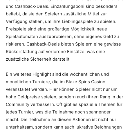
und Cashback-Deals. Einzahlungsboni sind besonders
beliebt, da sie den Spielern zusätzliche Mittel zur
Verfügung stellen, um ihre Lieblingsspiele zu spielen.
Freispiele sind eine großartige Möglichkeit, neue
Spielautomaten auszuprobieren, ohne eigenes Geld zu
riskieren. Cashback-Deals bieten Spielern eine gewisse
Rückerstattung auf verlorene Einsätze, was eine
zusätzliche Sicherheit darstellt.
Ein weiteres Highlight sind die wöchentlichen und
monatlichen Turniere, die im Blaze Spins Casino
veranstaltet werden. Hier können Spieler nicht nur um
hohe Geldpreise spielen, sondern auch ihren Rang in der
Community verbessern. Oft gibt es spezielle Themen für
jedes Turnier, was die Teilnahme noch spannender
macht. Die Teilnahme an diesen Aktionen ist nicht nur
unterhaltsam, sondern kann auch lukrative Belohnungen