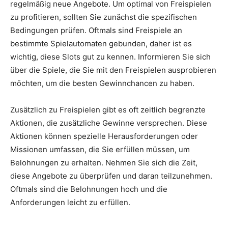
regelmäßig neue Angebote. Um optimal von Freispielen
zu profitieren, sollten Sie zunächst die spezifischen
Bedingungen prüfen. Oftmals sind Freispiele an
bestimmte Spielautomaten gebunden, daher ist es
wichtig, diese Slots gut zu kennen. Informieren Sie sich
über die Spiele, die Sie mit den Freispielen ausprobieren
möchten, um die besten Gewinnchancen zu haben.
Zusätzlich zu Freispielen gibt es oft zeitlich begrenzte
Aktionen, die zusätzliche Gewinne versprechen. Diese
Aktionen können spezielle Herausforderungen oder
Missionen umfassen, die Sie erfüllen müssen, um
Belohnungen zu erhalten. Nehmen Sie sich die Zeit,
diese Angebote zu überprüfen und daran teilzunehmen.
Oftmals sind die Belohnungen hoch und die
Anforderungen leicht zu erfüllen.