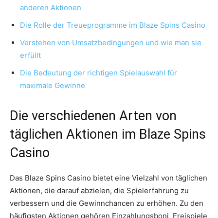
anderen Aktionen
Die Rolle der Treueprogramme im Blaze Spins Casino
Verstehen von Umsatzbedingungen und wie man sie
erfüllt
Die Bedeutung der richtigen Spielauswahl für
maximale Gewinne
Die verschiedenen Arten von
täglichen Aktionen im Blaze Spins
Casino
Das Blaze Spins Casino bietet eine Vielzahl von täglichen
Aktionen, die darauf abzielen, die Spielerfahrung zu
verbessern und die Gewinnchancen zu erhöhen. Zu den
häufigsten Aktionen gehören Einzahlungsboni, Freispiele