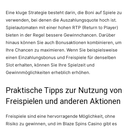
Eine kluge Strategie besteht darin, die Boni auf Spiele zu
verwenden, bei denen die Auszahlungsquote hoch ist.
Spielautomaten mit einer hohen RTP (Return to Player)
bieten in der Regel bessere Gewinnchancen. Darüber
hinaus können Sie auch Bonusaktionen kombinieren, um
Ihre Chancen zu maximieren. Wenn Sie beispielsweise
einen Einzahlungsbonus und Freispiele für denselben
Slot erhalten, können Sie Ihre Spielzeit und
Gewinnmöglichkeiten erheblich erhöhen.
Praktische Tipps zur Nutzung von
Freispielen und anderen Aktionen
Freispiele sind eine hervorragende Möglichkeit, ohne
Risiko zu gewinnen, und im Blaze Spins Casino gibt es