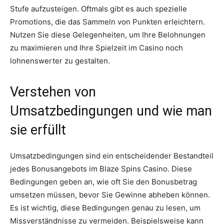
Stufe aufzusteigen. Oftmals gibt es auch spezielle
Promotions, die das Sammeln von Punkten erleichtern.
Nutzen Sie diese Gelegenheiten, um Ihre Belohnungen
zu maximieren und Ihre Spielzeit im Casino noch
lohnenswerter zu gestalten.
Verstehen von
Umsatzbedingungen und wie man
sie erfüllt
Umsatzbedingungen sind ein entscheidender Bestandteil
jedes Bonusangebots im Blaze Spins Casino. Diese
Bedingungen geben an, wie oft Sie den Bonusbetrag
umsetzen müssen, bevor Sie Gewinne abheben können.
Es ist wichtig, diese Bedingungen genau zu lesen, um
Missverständnisse zu vermeiden. Beispielsweise kann