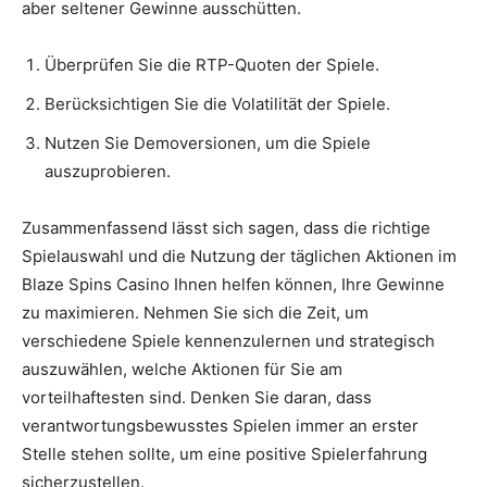
aber seltener Gewinne ausschütten.
Überprüfen Sie die RTP-Quoten der Spiele.
Berücksichtigen Sie die Volatilität der Spiele.
Nutzen Sie Demoversionen, um die Spiele
auszuprobieren.
Zusammenfassend lässt sich sagen, dass die richtige
Spielauswahl und die Nutzung der täglichen Aktionen im
Blaze Spins Casino Ihnen helfen können, Ihre Gewinne
zu maximieren. Nehmen Sie sich die Zeit, um
verschiedene Spiele kennenzulernen und strategisch
auszuwählen, welche Aktionen für Sie am
vorteilhaftesten sind. Denken Sie daran, dass
verantwortungsbewusstes Spielen immer an erster
Stelle stehen sollte, um eine positive Spielerfahrung
sicherzustellen.