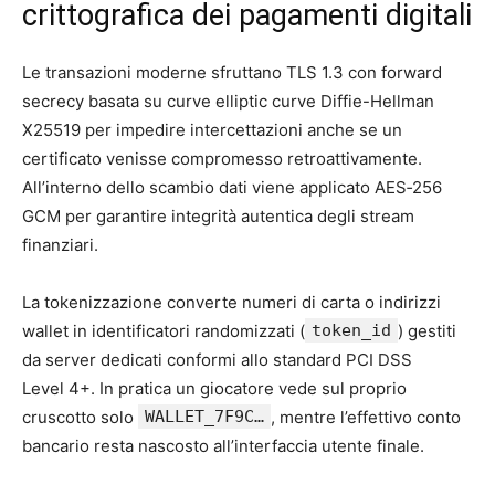
crittografica dei pagamenti digitali
Le transazioni moderne sfruttano TLS 1.3 con forward
secrecy basata su curve elliptic curve Diffie-Hellman
X25519 per impedire intercettazioni anche se un
certificato venisse compromesso retroattivamente.
All’interno dello scambio dati viene applicato AES‑256
GCM per garantire integrità autentica degli stream
finanziari.
La tokenizzazione converte numeri di carta o indirizzi
wallet in identificatori randomizzati (
token_id
) gestiti
da server dedicati conformi allo standard PCI DSS
Level 4+. In pratica un giocatore vede sul proprio
cruscotto solo
WALLET_7F9C…
, mentre l’effettivo conto
bancario resta nascosto all’interfaccia utente finale.