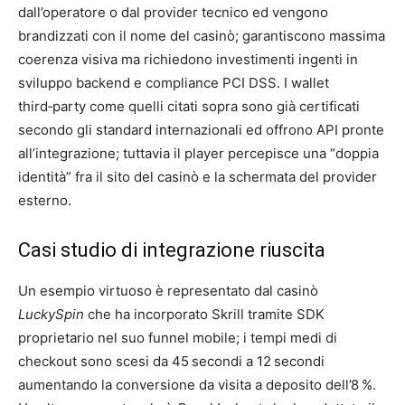
dall’operatore o dal provider tecnico ed vengono
brandizzati con il nome del casinò; garantiscono massima
coerenza visiva ma richiedono investimenti ingenti in
sviluppo backend e compliance PCI DSS. I wallet
third‑party come quelli citati sopra sono già certificati
secondo gli standard internazionali ed offrono API pronte
all’integrazione; tuttavia il player percepisce una “doppia
identità” fra il sito del casinò e la schermata del provider
esterno.
Casi studio di integrazione riuscita
Un esempio virtuoso è representato dal casinò
LuckySpin
che ha incorporato Skrill tramite SDK
proprietario nel suo funnel mobile; i tempi medi di
checkout sono scesi da 45 secondi a 12 secondi
aumentando la conversione da visita a deposito dell’8 %.