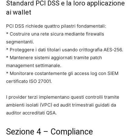
Standard PCI DSS e la loro applicazione
ai wallet
PCI DSS richiede quattro pilastri fondamentali:
* Costruire una rete sicura mediante firewalls
segmentanti.
* Proteggere i dati titolari usando crittografia AES‐256.
* Mantenere sistemi aggiornati tramite patch
management settimanale.
* Monitorare costantemente gli access log con SIEM
certificato ISO 27001.
I provider terzi implementano questi controlli tramite
ambienti isolati (VPC) ed audit trimestrali guidati da
auditor accreditati QSA.
Sezione 4 – Compliance