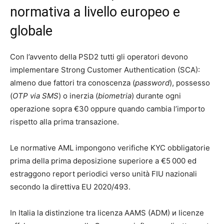
normativa a livello europeo e
globale
Con l’avvento della PSD2 tutti gli operatori devono
implementare Strong Customer Authentication (SCA):
almeno due fattori tra conoscenza (
password
), possesso
(
OTP via SMS
) o inerzia (
biometria
) durante ogni
operazione sopra €30 oppure quando cambia l’importo
rispetto alla prima transazione.
Le normative AML impongono verifiche KYC obbligatorie
prima della prima deposizione superiore a €5 000 ed
estraggono report periodici verso unità FIU nazionali
secondo la direttiva EU 2020/493.
In Italia la distinzione tra licenza AAMS (ADM) и licenze