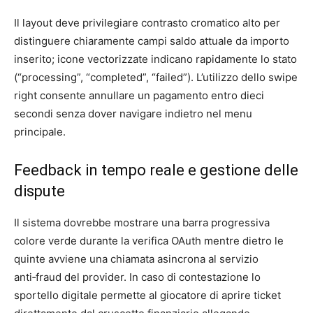
Il layout deve privilegiare contrasto cromatico alto per
distinguere chiaramente campi saldo attuale da importo
inserito; icone vectorizzate indicano rapidamente lo stato
(“processing”, “completed”, “failed”). L’utilizzo dello swipe
right consente annullare un pagamento entro dieci
secondi senza dover navigare indietro nel menu
principale.
Feedback in tempo reale e gestione delle
dispute
Il sistema dovrebbe mostrare una barra progressiva
colore verde durante la verifica OAuth mentre dietro le
quinte avviene una chiamata asincrona al servizio
anti‑fraud del provider. In caso di contestazione lo
sportello digitale permette al giocatore di aprire ticket