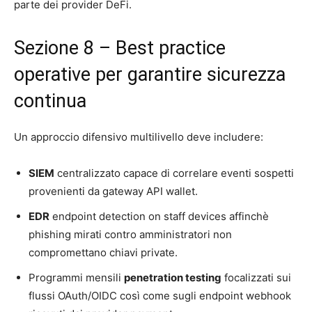
parte dei provider DeFi.
Sezione 8 – Best practice
operative per garantire sicurezza
continua
Un approccio difensivo multilivello deve includere:
SIEM
centralizzato capace di correlare eventi sospetti
provenienti da gateway API wallet.
EDR
endpoint detection on staff devices affinchè
phishing mirati contro amministratori non
compromettano chiavi private.
Programmi mensili
penetration testing
focalizzati sui
flussi OAuth/OIDC così come sugli endpoint webhook