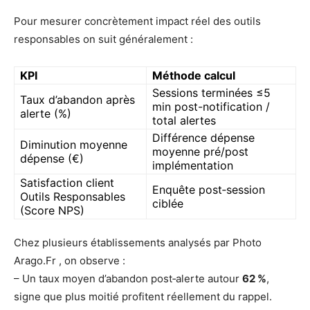
Pour mesurer concrètement impact réel des outils
responsables on suit généralement :
KPI
Méthode calcul
Sessions terminées ≤5
Taux d’abandon après
min post-notification /
alerte (%)
total alertes
Différence dépense
Diminution moyenne
moyenne pré/post
dépense (€)
implémentation
Satisfaction client
Enquête post‐session
Outils Responsables
ciblée
(Score NPS)
Chez plusieurs établissements analysés par Photo
Arago.Fr , on observe :
– Un taux moyen d’abandon post‑alerte autour
62 %
,
signe que plus moitié profitent réellement du rappel.