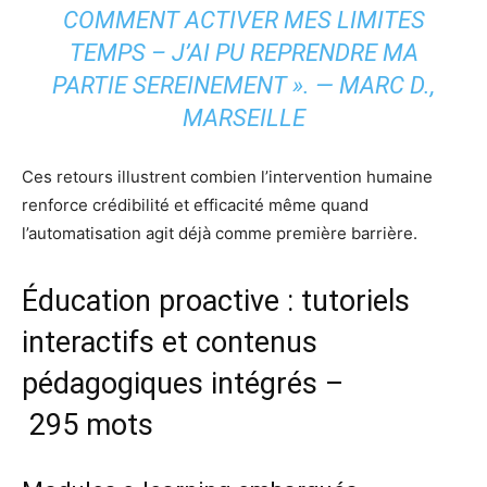
COMMENT ACTIVER MES LIMITES
TEMPS – J’AI PU REPRENDRE MA
PARTIE SEREINEMENT ». — MARC D.,
MARSEILLE
Ces retours illustrent combien l’intervention humaine
renforce crédibilité et efficacité même quand
l’automatisation agit déjà comme première barrière.
Éducation proactive : tutoriels
interactifs et contenus
pédagogiques intégrés –
295 mots