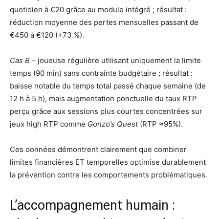
quotidien à €20 grâce au module intégré ; résultat :
réduction moyenne des pertes mensuelles passant de
€450 à €120 (+73 %).
Cas B
– joueuse régulière utilisant uniquement la limite
temps (90 min) sans contrainte budgétaire ; résultat :
baisse notable du temps total passé chaque semaine (de
12 h à 5 h), mais augmentation ponctuelle du taux RTP
perçu grâce aux sessions plus courtes concentrées sur
jeux high RTP comme
Gonzo’s Quest
(RTP ≈95%).
Ces données démontrent clairement que combiner
limites financières ET temporelles optimise durablement
la prévention contre les comportements problématiques.
L’accompagnement humain :