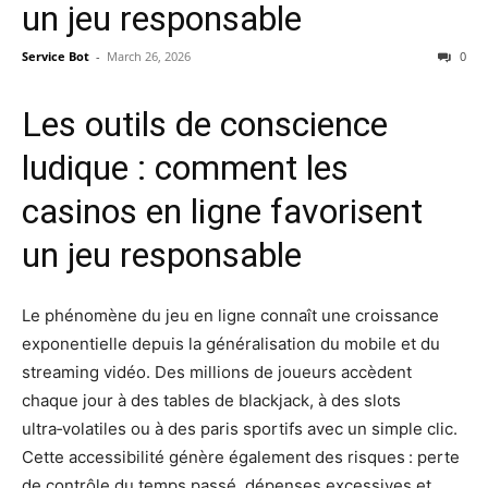
un jeu responsable
Service Bot
-
March 26, 2026
0
Les outils de conscience
ludique : comment les
casinos en ligne favorisent
un jeu responsable
Le phénomène du jeu en ligne connaît une croissance
exponentielle depuis la généralisation du mobile et du
streaming vidéo. Des millions de joueurs accèdent
chaque jour à des tables de blackjack, à des slots
ultra‑volatiles ou à des paris sportifs avec un simple clic.
Cette accessibilité génère également des risques : perte
de contrôle du temps passé, dépenses excessives et