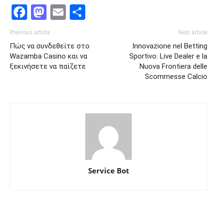
Facebook
Mastodon
Email
Share
Previous article
Next article
Πώς να συνδεθείτε στο
Innovazione nel Betting
Wazamba Casino και να
Sportivo: Live Dealer e la
ξεκινήσετε να παίζετε
Nuova Frontiera delle
Scommesse Calcio
Service Bot