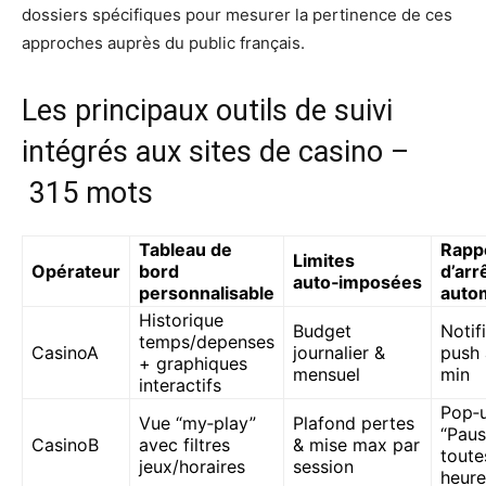
dossiers spécifiques pour mesurer la pertinence de ces
approches auprès du public français.
Les principaux outils de suivi
intégrés aux sites de casino –
315 mots
Tableau de
Rapp
Limites
Opérateur
bord
d’arr
auto‑imposées
personnalisable
auto
Historique
Budget
Notif
temps/depenses
CasinoA
journalier &
push 
+ graphiques
mensuel
min
interactifs
Pop‑
Vue “my‑play”
Plafond pertes
“Paus
CasinoB
avec filtres
& mise max par
toute
jeux/horaires
session
heure