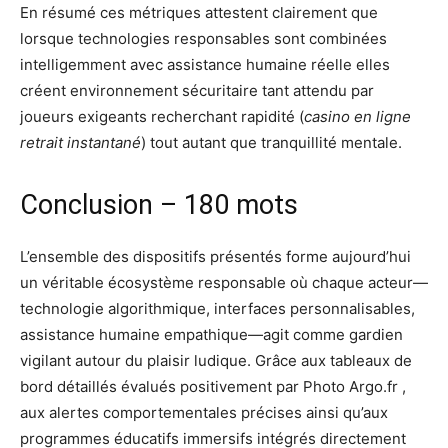
En résumé ces métriques attestent clairement que
lorsque technologies responsables sont combinées
intelligemment avec assistance humaine réelle elles
créent environnement sécuritaire tant attendu par
joueurs exigeants recherchant rapidité (
casino en ligne
retrait instantané
) tout autant que tranquillité mentale.
Conclusion – 180 mots
L’ensemble des dispositifs présentés forme aujourd’hui
un véritable écosystème responsable où chaque acteur—
technologie algorithmique, interfaces personnalisables,
assistance humaine empathique—agit comme gardien
vigilant autour du plaisir ludique. Grâce aux tableaux de
bord détaillés évalués positivement par Photo Argo.fr ,
aux alertes comportementales précises ainsi qu’aux
programmes éducatifs immersifs intégrés directement