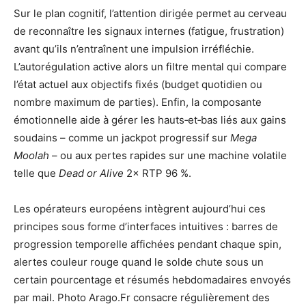
Sur le plan cognitif, l’attention dirigée permet au cerveau
de reconnaître les signaux internes (fatigue, frustration)
avant qu’ils n’entraînent une impulsion irréfléchie.
L’autorégulation active alors un filtre mental qui compare
l’état actuel aux objectifs fixés (budget quotidien ou
nombre maximum de parties). Enfin, la composante
émotionnelle aide à gérer les hauts‑et‑bas liés aux gains
soudains – comme un jackpot progressif sur
Mega
Moolah
– ou aux pertes rapides sur une machine volatile
telle que
Dead or Alive
2× RTP 96 %.
Les opérateurs européens intègrent aujourd’hui ces
principes sous forme d’interfaces intuitives : barres de
progression temporelle affichées pendant chaque spin,
alertes couleur rouge quand le solde chute sous un
certain pourcentage et résumés hebdomadaires envoyés
par mail. Photo Arago.Fr consacre régulièrement des