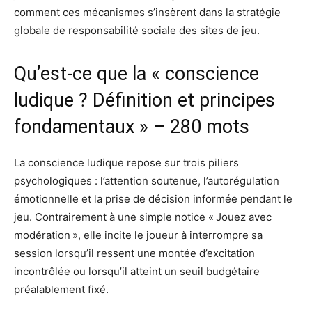
comment ces mécanismes s’insèrent dans la stratégie
globale de responsabilité sociale des sites de jeu.
Qu’est‑ce que la « conscience
ludique ? Définition et principes
fondamentaux » – 280 mots
La conscience ludique repose sur trois piliers
psychologiques : l’attention soutenue, l’autorégulation
émotionnelle et la prise de décision informée pendant le
jeu. Contrairement à une simple notice « Jouez avec
modération », elle incite le joueur à interrompre sa
session lorsqu’il ressent une montée d’excitation
incontrôlée ou lorsqu’il atteint un seuil budgétaire
préalablement fixé.