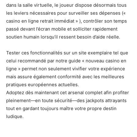
dans la salle virtuelle, le joueur dispose désormais tous
les leviers nécessaires pour surveiller ses dépenses («
casino en ligne retrait immédiat » ), contrôler son temps
passé devant l’écran mobile et solliciter rapidement
soutien humain lorsqu’il ressent besoin d’aide réelle.
Tester ces fonctionnalités sur un site exemplaire tel que
celui recommandé par notre guide « nouveau casino en
ligne » permet non seulement vivifier votre expérience
mais assure également conformité avec les meilleures
pratiques européennes actuelles.
Adoptez dès maintenant cet arsenal complet afin profiter
pleinement—en toute sécurité—des jackpots attrayants
tout en gardant toujours maître votre propre destin
ludique.