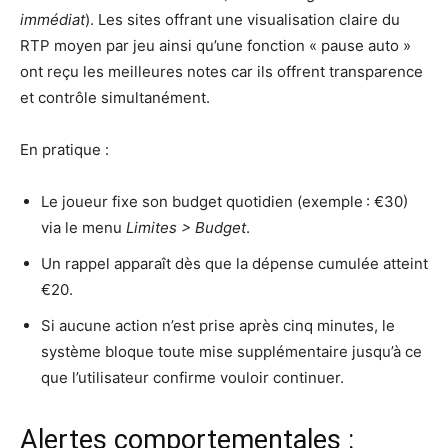
immédiat
). Les sites offrant une visualisation claire du
RTP moyen par jeu ainsi qu’une fonction « pause auto »
ont reçu les meilleures notes car ils offrent transparence
et contrôle simultanément.
En pratique :
Le joueur fixe son budget quotidien (exemple : €30)
via le menu
Limites > Budget
.
Un rappel apparaît dès que la dépense cumulée atteint
€20.
Si aucune action n’est prise après cinq minutes, le
système bloque toute mise supplémentaire jusqu’à ce
que l’utilisateur confirme vouloir continuer.
Alertes comportementales :