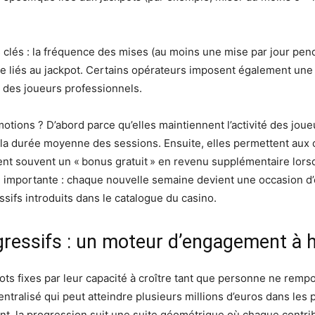
res clés : la fréquence des mises (au moins une mise par jour pen
e liés au jackpot. Certains opérateurs imposent également une
r des joueurs professionnels.
otions ? D’abord parce qu’elles maintiennent l’activité des joueu
a durée moyenne des sessions. Ensuite, elles permettent aux 
t souvent un « bonus gratuit » en revenu supplémentaire lorsqu
 importante : chaque nouvelle semaine devient une occasion d’en
ssifs introduits dans le catalogue du casino.
gressifs : un moteur d’engagement à
pots fixes par leur capacité à croître tant que personne ne remp
centralisé qui peut atteindre plusieurs millions d’euros dans le
, la progression suit une suite géométrique où chaque contri