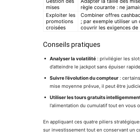
Gestion des
Adapter la taille des mise
mises
règle courante : ne jamai
Exploiter les
Combiner offres cashback
promotions
; par exemple utiliser u
croisées
couvrir les exigences de
Conseils pratiques
Analyser la volatilité
: privilégier les sl
d’atteindre le jackpot sans épuiser rapi
Suivre l’évolution du compteur
: certains
mise moyenne prévue, il peut être judic
Utiliser les tours gratuits intelligemmen
l’alimentation du cumulatif tout en vous
En appliquant ces quatre piliers stratégiqu
sur investissement tout en conservant un con