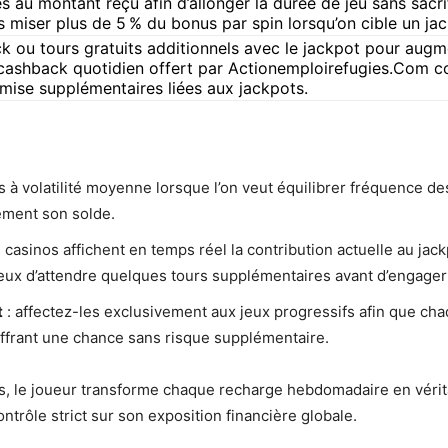
s au montant reçu afin d’allonger la durée de jeu sans sacrifi
s miser plus de 5 % du bonus par spin lorsqu’on cible un jac
 ou tours gratuits additionnels avec le jackpot pour aug
n cashback quotidien offert par Actionemploirefugies.Com
 mise supplémentaires liées aux jackpots.
ots à volatilité moyenne lorsque l’on veut équilibrer fréquence d
dement son solde.
 casinos affichent en temps réel la contribution actuelle au jack
ieux d’attendre quelques tours supplémentaires avant d’engager
t
: affectez-les exclusivement aux jeux progressifs afin que cha
 offrant une chance sans risque supplémentaire.
es, le joueur transforme chaque recharge hebdomadaire en vérit
trôle strict sur son exposition financière globale.