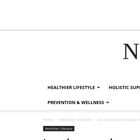
N
orum
hacklink
film izle
hacklink
HEALTHIER LIFESTYLE
HOLISTIC SU
PREVENTION & WELLNESS
Home
Healthier Lifestyle
Les bonus de recharge h
Healthier Lifestyle