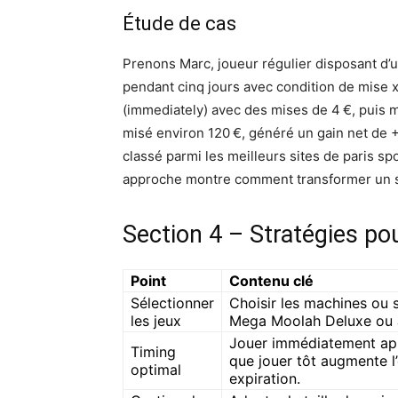
Étude de cas
Prenons Marc, joueur régulier disposant d’u
pendant cinq jours avec condition de mise x3
(immediately) avec des mises de 4 €, puis m
misé environ 120 €, généré un gain net de 
classé parmi les meilleurs sites de paris spo
approche montre comment transformer un simpl
Section 4 – Stratégies po
Point
Contenu clé
Sélectionner
Choisir les machines ou s
les jeux
Mega Moolah Deluxe ou 
Jouer immédiatement apr
Timing
que jouer tôt augmente l
optimal
expiration.