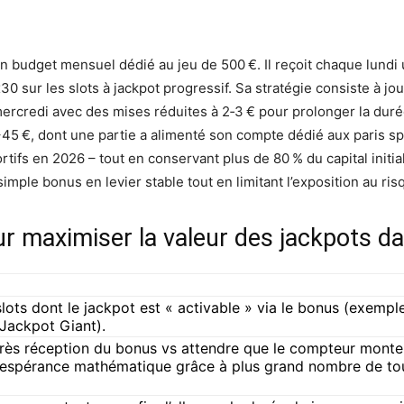
n budget mensuel dédié au jeu de 500 €. Il reçoit chaque lundi
0 sur les slots à jackpot progressif. Sa stratégie consiste à jo
ercredi avec des mises réduites à 2‑3 € pour prolonger la durée 
+45 €, dont une partie a alimenté son compte dédié aux paris sp
rtifs en 2026 – tout en conservant plus de 80 % du capital initia
e bonus en levier stable tout en limitant l’exposition au risqu
ur maximiser la valeur des jackpots d
lots dont le jackpot est « activable » via le bonus (exemp
Jackpot Giant).
ès réception du bonus vs attendre que le compteur mont
’espérance mathématique grâce à plus grand nombre de tou