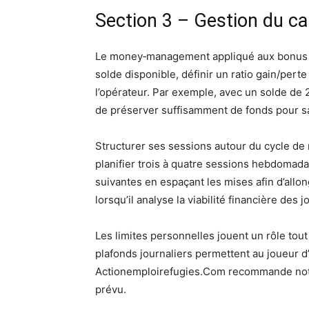
Section 3 – Gestion du ca
Le money‑management appliqué aux bonus he
solde disponible, définir un ratio gain/pert
l’opérateur. Par exemple, avec un solde de 
de préserver suffisamment de fonds pour sat
Structurer ses sessions autour du cycle de r
planifier trois à quatre sessions hebdomadai
suivantes en espaçant les mises afin d’all
lorsqu’il analyse la viabilité financière des
Les limites personnelles jouent un rôle tout
plafonds journaliers permettent au joueur d
Actionemploirefugies.Com recommande notam
prévu.