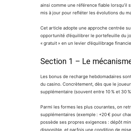
ainsi comme une référence fiable lorsqu’il s’
mis à jour pour refléter les évolutions du 
Cet article adopte une approche centrée sur 
opportunité d’équilibrer le portefeuille d
« gratuit » en un levier d’équilibrage financi
Section 1 – Le mécanism
Les bonus de recharge hebdomadaires sont d
du casino. Concrètement, dès que le joueur
supplémentaire (souvent entre 10 % et 30 %)
Parmi les formes les plus courantes, on re
supplémentaires (exemple : +20 € pour chaq
possède ses propres exigences : dépôt min
disponible, et parfois une condition de mis