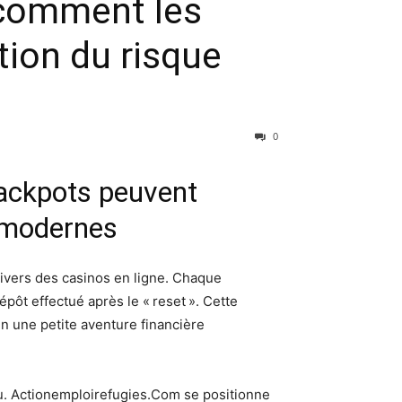
 comment les
tion du risque
0
ackpots peuvent
s modernes
ivers des casinos en ligne. Chaque
pôt effectué après le « reset ». Cette
en une petite aventure financière
eu. Actionemploirefugies.Com se positionne