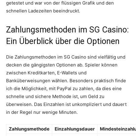
getestet und war von der flüssigen Grafik und den
schnellen Ladezeiten beeindruckt.
Zahlungsmethoden im SG Casino:
Ein Überblick über die Optionen
Die Zahlungsmethoden im SG Casino sind vielfältig und
decken die gängigsten Optionen ab. Spieler können
zwischen Kreditkarten, E-Wallets und
Banküberweisungen wählen. Besonders praktisch finde
ich die Möglichkeit, mit PayPal zu zahlen, da dies eine
schnelle und sichere Methode ist, um Geld zu
überweisen. Das Einzahlen ist unkompliziert und dauert
in der Regel nur wenige Minuten.
Zahlungsmethode
Einzahlungsdauer
Mindesteinzahl