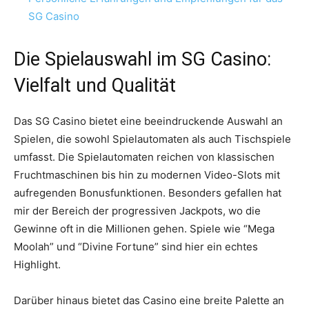
SG Casino
Die Spielauswahl im SG Casino:
Vielfalt und Qualität
Das SG Casino bietet eine beeindruckende Auswahl an
Spielen, die sowohl Spielautomaten als auch Tischspiele
umfasst. Die Spielautomaten reichen von klassischen
Fruchtmaschinen bis hin zu modernen Video-Slots mit
aufregenden Bonusfunktionen. Besonders gefallen hat
mir der Bereich der progressiven Jackpots, wo die
Gewinne oft in die Millionen gehen. Spiele wie “Mega
Moolah” und “Divine Fortune” sind hier ein echtes
Highlight.
Darüber hinaus bietet das Casino eine breite Palette an