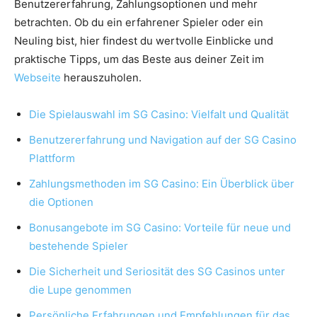
Benutzererfahrung, Zahlungsoptionen und mehr
betrachten. Ob du ein erfahrener Spieler oder ein
Neuling bist, hier findest du wertvolle Einblicke und
praktische Tipps, um das Beste aus deiner Zeit im
Webseite
herauszuholen.
Die Spielauswahl im SG Casino: Vielfalt und Qualität
Benutzererfahrung und Navigation auf der SG Casino
Plattform
Zahlungsmethoden im SG Casino: Ein Überblick über
die Optionen
Bonusangebote im SG Casino: Vorteile für neue und
bestehende Spieler
Die Sicherheit und Seriosität des SG Casinos unter
die Lupe genommen
Persönliche Erfahrungen und Empfehlungen für das